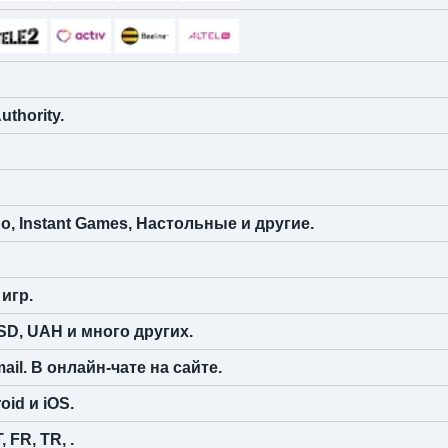
thority.
o, Instant Games, Настольные и другие.
игр.
SD, UAH и много других
.
mail. В онлайн-чате на сайте.
oid и iOS.
, FR, TR,
.