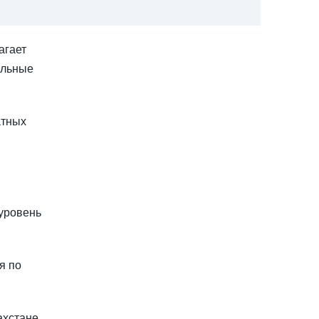
агает
ольные
атных
 уровень
я по
ахстане.