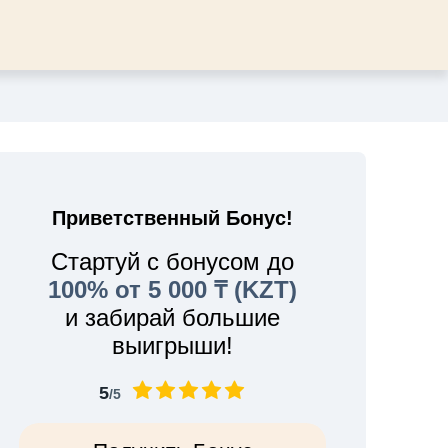
Приветственный Бонус!
Стартуй с бонусом до
100% от 5 000 ₸ (KZT)
и забирай большие
выигрыши!
5
/5