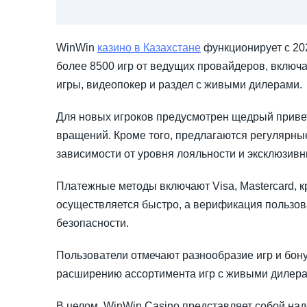
WinWin
казино в Казахстане
функционирует с 20
более 8500 игр от ведущих провайдеров, включая
игры, видеопокер и раздел с живыми дилерами.
Для новых игроков предусмотрен щедрый приве
вращений. Кроме того, предлагаются регулярные
зависимости от уровня лояльности и эксклюзив
Платежные методы включают Visa, Mastercard, 
осуществляется быстро, а верификация пользов
безопасности.
Пользователи отмечают разнообразие игр и бо
расширению ассортимента игр с живыми дилера
В целом, WinWin Casino представляет собой на