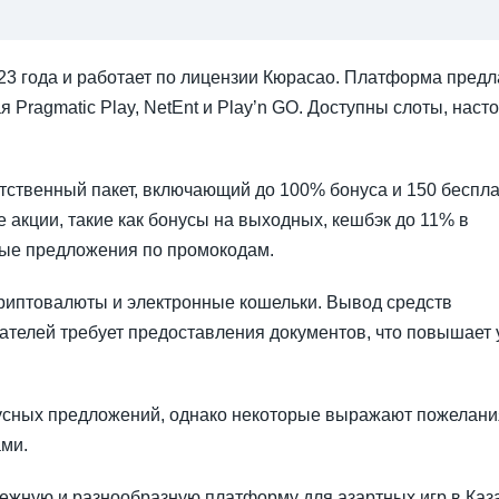
23 года и работает по лицензии Кюрасао. Платформа предл
 Pragmatic Play, NetEnt и Play’n GO. Доступны слоты, наст
тственный пакет, включающий до 100% бонуса и 150 беспл
 акции, такие как бонусы на выходных, кешбэк до 11% в
ные предложения по промокодам.
криптовалюты и электронные кошельки. Вывод средств
ателей требует предоставления документов, что повышает
нусных предложений, однако некоторые выражают пожелани
ми.
дежную и разнообразную платформу для азартных игр в Каз