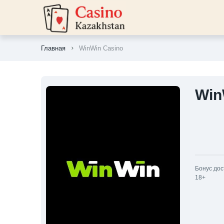
Главная
WinWin Casino
Win
Бонус дос
18+