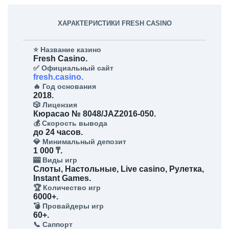
ХАРАКТЕРИСТИКИ FRESH CASINO
⭐️ Название казино
Fresh Casino.
✅ Официальный сайт
fresh.casino.
🔥 Год основания
2018.
🎲 Лицензия
Кюрасао № 8048/JAZ2016-050.
💰 Скорость вывода
до 24 часов.
💎 Минимальный депозит
1 000 ₸.
🎰 Виды игр
Слоты, Настольные, Live casino, Рулетка,
Instant Games.
🏆 Количество игр
6000+.
💣 Провайдеры игр
60+.
📞 Саппорт