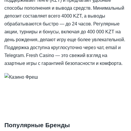
поддерживает тенге (KZT) и предлагает удобные
способы пополнения и вывода средств. Минимальный
депозит составляет всего 4000 KZT, а выводы
обрабатываются быстро — до 24 часов. Регулярные
акции, турниры и бонусы, включая до 400 000 KZT на
день рождения, делают игру еще более увлекательной.
Поддержка доступна круглосуточно через чат, email и
Telegram. Fresh Casino — это свежий взгляд на
азартные игры с гарантией безопасности и комфорта.
Популярные Бренды