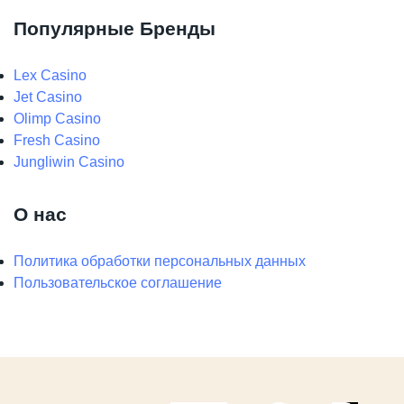
Популярные Бренды
Lex Casino
Jet Casino
Olimp Casino
Fresh Casino
Jungliwin Casino
О нас
Политика обработки персональных данных
Пользовательское соглашение