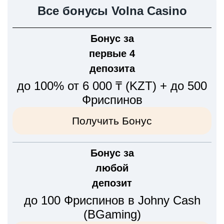
Все бонусы Volna Casino
Бонус за
первые 4
депозита
до 100% от 6 000 ₸ (KZT) + до 500
Фриспинов
Получить Бонус
Бонус за
любой
депозит
до 100 Фриспинов в Johny Cash
(BGaming)