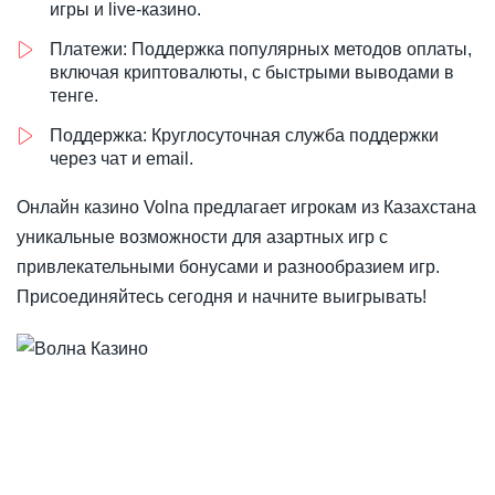
игры и live-казино.
Платежи: Поддержка популярных методов оплаты,
включая криптовалюты, с быстрыми выводами в
тенге.
Поддержка: Круглосуточная служба поддержки
через чат и email.
Онлайн казино Volna предлагает игрокам из Казахстана
уникальные возможности для азартных игр с
привлекательными бонусами и разнообразием игр.
Присоединяйтесь сегодня и начните выигрывать!