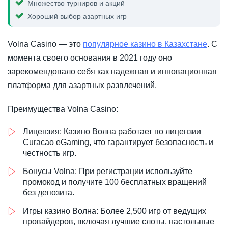
Множество турниров и акций
Хороший выбор азартных игр
Volna Casino — это
популярное казино в Казахстане
. С
момента своего основания в 2021 году оно
зарекомендовало себя как надежная и инновационная
платформа для азартных развлечений.
Преимущества Volna Casino:
Лицензия: Казино Волна работает по лицензии
Curacao eGaming, что гарантирует безопасность и
честность игр.
Бонусы Volna: При регистрации используйте
промокод и получите 100 бесплатных вращений
без депозита.
Игры казино Волна: Более 2,500 игр от ведущих
провайдеров, включая лучшие слоты, настольные