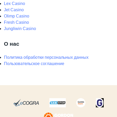
Lex Casino
Jet Casino
Olimp Casino
Fresh Casino
Jungliwin Casino
О нас
Политика обработки персональных данных
Пользовательское соглашение