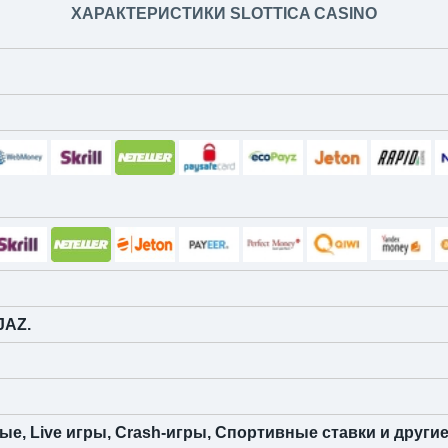
ХАРАКТЕРИСТИКИ SLOTTICA CASINO
JAZ.
е, Live игры, Crash-игры, Спортивные ставки и другие