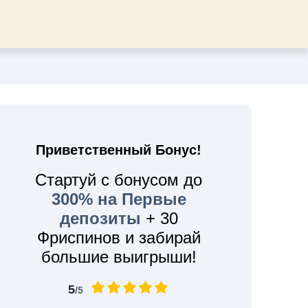
Приветственный Бонус!
Стартуй с бонусом до
300% на Первые
депозиты
+ 30
Фриспинов и забирай
большие выигрыши!
5
/5