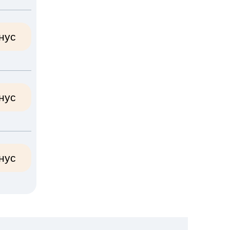
нус
нус
нус