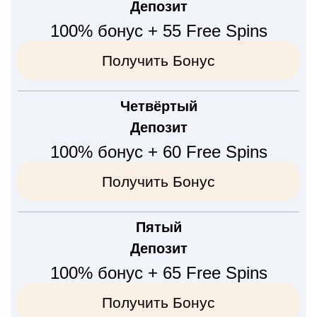
Депозит
100% бонус + 55 Free Spins
Получить Бонус
Четвёртый
Депозит
100% бонус + 60 Free Spins
Получить Бонус
Пятый
Депозит
100% бонус + 65 Free Spins
Получить Бонус