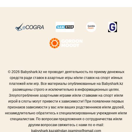
© 2026 Babyshark.kz не проводит деятельность по приему денежных
средств ради ставок в азартные игры и/или ставок на спорт и/иных
платежей или игр. Все материалы опубликованные на Babyshark.kz
размещены строго и исключительно в информационных целях.
Злоупотребление азартными играми и/или ставками на спорт и/или
игрой в слоты могут привести к зависимости! При появлении первых
признаков зависимости у вас или ваших родственников и/или друзей,
незамедлительно обратитесь к специализированные учреждения и/или
специалистам. По вопросам предложения о сотрудничества и/или
другим вопросам свяжитесь с нами по e-mail:
babyshark.kazakhstan.igaming@gmail.com