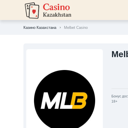
Казино Казахстана
Melbet Casino
Mel
Бонус дос
18+