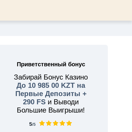
Приветственный бонус
Забирай Бонус Казино
До 10 985 00 KZT на
Первые Депозиты +
290 FS
и Выводи
Большие Выигрыши!
5
/5