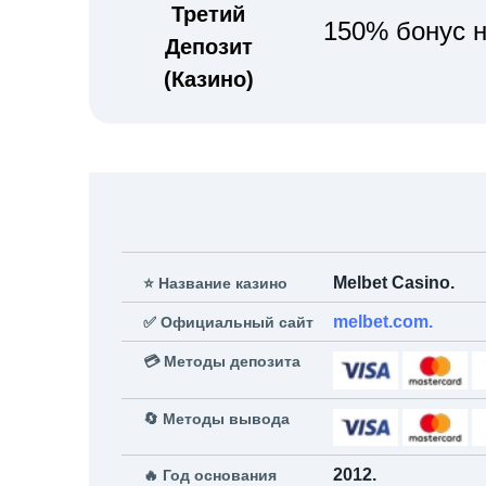
Третий
150% бонус н
Депозит
(Казино)
Melbet Casino.
⭐️ Название казино
melbet.com.
✅ Официальный сайт
💳 Методы депозита
🔄 Методы вывода
2012.
🔥 Год основания