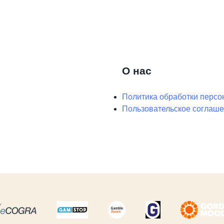
О нас
Политика обработки перс
Пользовательское соглаш