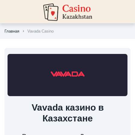
Главная
Vavada Casino
Vavada казино в
Казахстане