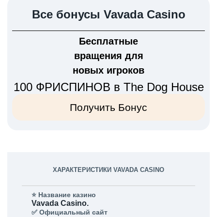
Все бонусы Vavada Casino
Бесплатные
вращения для
новых игроков
100 ФРИСПИНОВ в The Dog House
Получить Бонус
ХАРАКТЕРИСТИКИ VAVADA CASINO
⭐️ Название казино
Vavada Casino.
✅ Официальный сайт