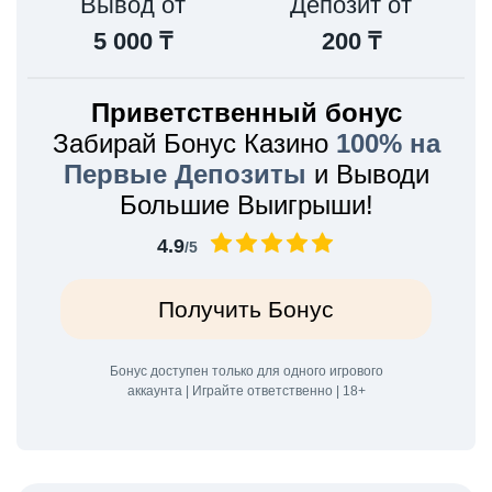
Вывод от
Депозит от
5 000 ₸
200 ₸
Приветственный бонус
Забирай Бонус Казино
100% на
Первые Депозиты
и Выводи
Большие Выигрыши!
4.9
/5
Получить Бонус
Бонус доступен только для одного игрового
аккаунта | Играйте ответственно | 18+