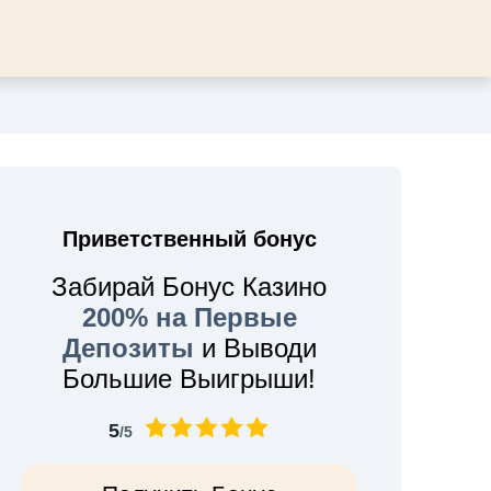
Приветственный бонус
Забирай Бонус Казино
200% на Первые
Депозиты
и Выводи
Большие Выигрыши!
5
/5