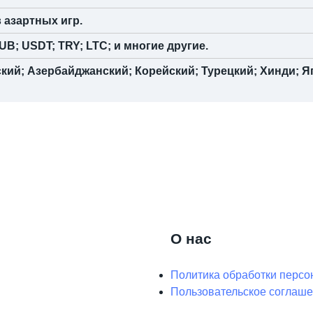
 азартных игр.
UB
;
USDT
;
TRY
;
LTC
;
и многие другие
.
ский
;
Азербайджанский
;
Корейский
;
Турецкий
;
Хинди
;
Я
О нас
Политика обработки перс
Пользовательское соглаш