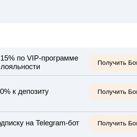
 15% по VIP-программе
Получить Бо
лояльности
0% к депозиту
Получить Бо
одписку на Telegram-бот
Получить Бо