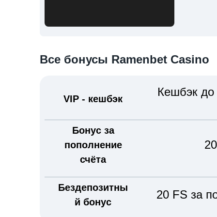
Все бонусы Ramenbet Casino
Кешбэк до
VIP - кешбэк
Бонус за
20
пополнение
счёта
Бездепозитны
20 FS за п
й бонус