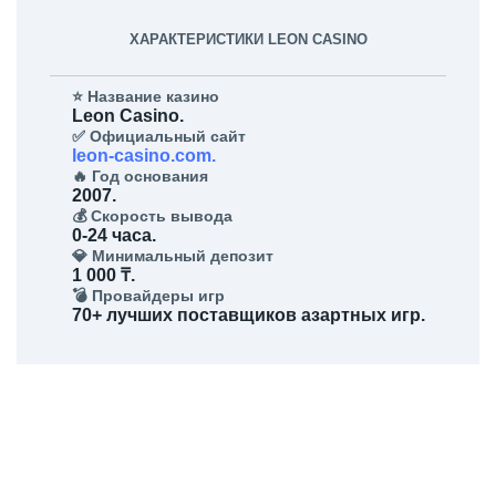
ХАРАКТЕРИСТИКИ LEON CASINO
⭐️ Название казино
Leon Casino.
✅ Официальный сайт
leon-casino.com.
🔥 Год основания
2007.
💰 Скорость вывода
0-24 часа.
💎 Минимальный депозит
1 000 ₸.
💣 Провайдеры игр
70+ лучших поставщиков азартных игр.