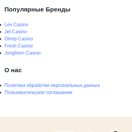
Популярные Бренды
Lex Casino
Jet Casino
Olimp Casino
Fresh Casino
Jungliwin Casino
О нас
Политика обработки персональных данных
Пользовательское соглашение